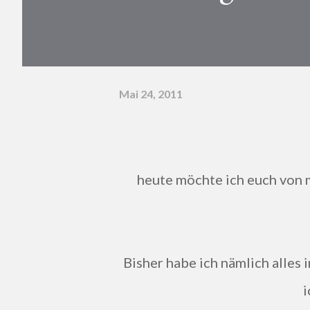
Mai 24, 2011
heute möchte ich euch von meinem ersten Backversuch mit einer Silikonform
Bisher habe ich nämlich alles in den "normalen" Backformen gebacken, die glaube
i