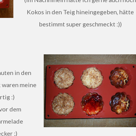
Kokos in den Teig hineingegeben, hätte
bestimmt super geschmeckt :))
uten in den
k waren meine
tig :)
 vor dem
armelade
cker ;)