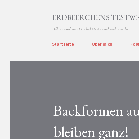
ERDBEERCHENS TESTWE
Alles rund um Produkttests und vieles mehr
Startseite
Über mich
Folg
Backformen aus
bleiben ganz!