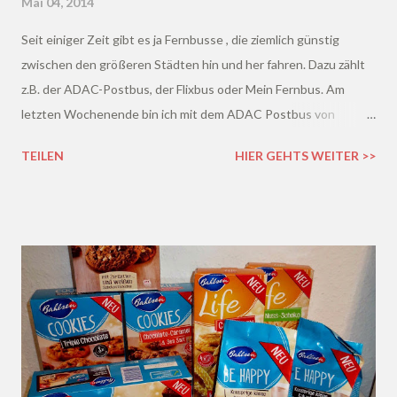
Mai 04, 2014
Seit einiger Zeit gibt es ja Fernbusse , die ziemlich günstig
zwischen den größeren Städten hin und her fahren. Dazu zählt
z.B. der ADAC-Postbus, der Flixbus oder Mein Fernbus. Am
letzten Wochenende bin ich mit dem ADAC Postbus von
Hamburg nach Hannover gefahren. Mit dem Auto zahle ich etwa
TEILEN
HIER GEHTS WEITER >>
30 € Spritkosten hin und zurück, mit der Bahn 44 €.