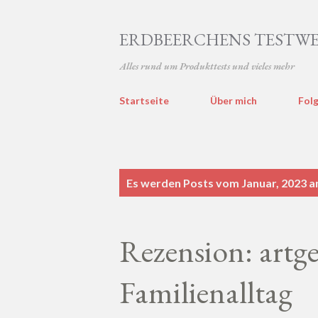
ERDBEERCHENS TESTWE
Alles rund um Produkttests und vieles mehr
Startseite
Über mich
Folg
P
Es werden Posts vom Januar, 2023 a
o
s
Rezension: artg
t
s
Familienalltag