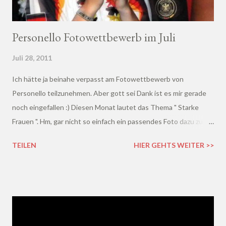
Personello Fotowettbewerb im Juli
Juli 28, 2011
Ich hätte ja beinahe verpasst am Fotowettbewerb von
Personello teilzunehmen. Aber gott sei Dank ist es mir gerade
noch eingefallen :) Diesen Monat lautet das Thema " Starke
Frauen ". Hm, gar nicht so einfach ein passendes Foto dazu zu
finden... Weil sich das Thema aber u.a. auch auf die Fußballwm
TEILEN
HIER GEHTS WEITER >>
bezieht, habe ich doch mal ein schon etwas älteres Fußballfoto
von mir herausgesucht.