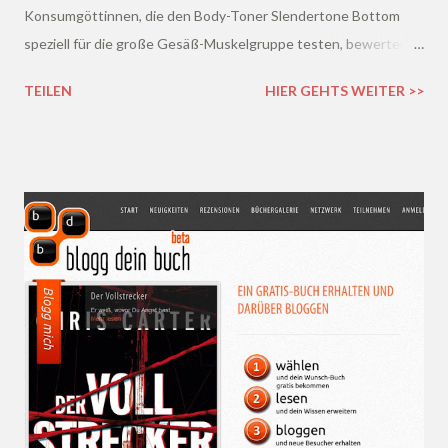
Konsumgöttinnen, die den Body-Toner Slendertone Bottom
speziell für die große Gesäß-Muskelgruppe testen, bewerten
und – bei Gefallen – weiterempfehlen dürfen." Wow, ich??
TEILEN
HIER GEHTS WEITER >>
Ich???! Einfach genial!!! :) Und ein paar Tage später durfte ich
ihn auch schon in meinen Händen halten: