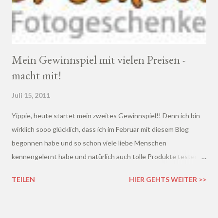
Mein Gewinnspiel mit vielen Preisen -
macht mit!
Juli 15, 2011
Yippie, heute startet mein zweites Gewinnspiel!! Denn ich bin
wirklich sooo glücklich, dass ich im Februar mit diesem Blog
begonnen habe und so schon viele liebe Menschen
kennengelernt habe und natürlich auch tolle Produkte testen
durfte. Besonders freut mich, dass ich nun schon über 300
TEILEN
HIER GEHTS WEITER >>
Leser habe und über 20.000 Seitenaufrufe. Nun aber zum
Gewinnspiel! Ich bedanke mich schon einmal ganz herzlich bei
den Sponsoren, ohne die das Gewinnspiel natürlich gar nicht