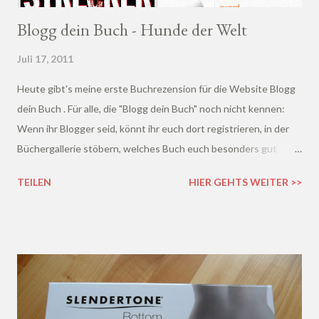
Blogg dein Buch - Hunde der Welt
Juli 17, 2011
Heute gibt's meine erste Buchrezension für die Website Blogg
dein Buch . Für alle, die "Blogg dein Buch" noch nicht kennen:
Wenn ihr Blogger seid, könnt ihr euch dort registrieren, in der
Büchergallerie stöbern, welches Buch euch besonders gut
gefällt und euch darauf bewerben. Wenn ihr Glück habt,
TEILEN
HIER GEHTS WEITER >>
bekommt ihr das Buch anschließend kostenlos zur Verfügung
gestellt, lest es und schreibt eine Rezension auf eurem Blag
darüber. Also eigentlich gar nicht so schwer ;)