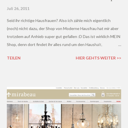
Juli 26, 2011
Seid ihr richtige Hausfrauen? Also ich zähle mich eigentlich
(noch) nicht dazu, der Shop von Moderne Hausfrau hat mir aber
trotzdem auf Anhieb super gut gefallen :D Das ist wirklich MEIN
Shop, denn dort findet ihr alles rund um den Haushalt,
Dekoartikel und noch vieles vieles mehr und das auch noch zu
TEILEN
HIER GEHTS WEITER >>
super Preisen (auf die ich ja auch immer ganz gerne gucke^^).
Auch das sonnige, freundliche Design lädt regelrecht zum
Shoppen ein.