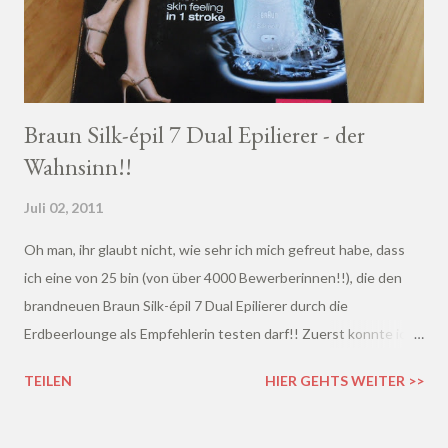
Braun Silk-épil 7 Dual Epilierer - der
Wahnsinn!!
Juli 02, 2011
Oh man, ihr glaubt nicht, wie sehr ich mich gefreut habe, dass
ich eine von 25 bin (von über 4000 Bewerberinnen!!), die den
brandneuen Braun Silk-épil 7 Dual Epilierer durch die
Erdbeerlounge als Empfehlerin testen darf!! Zuerst konnte ich
es gar nicht glauben - war die Mail wirklich für mich?? Dann bin
TEILEN
HIER GEHTS WEITER >>
ich aufgesprungen, vor Freude durch die Wohnung gerast,
meinen Freundinnen und meinen Freund angerufen, meiner
Schwester die Mail gezeigt und habe mich gar nicht mehr