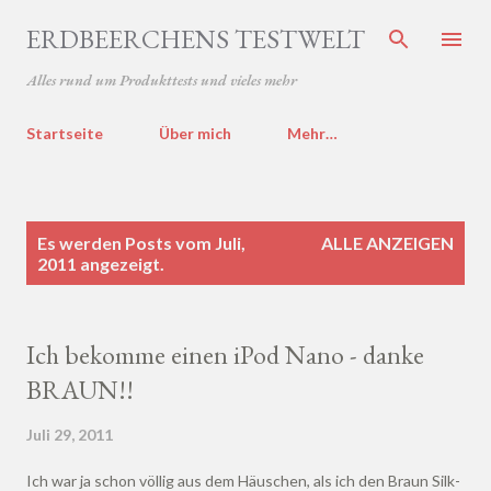
Direkt zum Hauptbereich
ERDBEERCHENS TESTWELT
Alles rund um Produkttests und vieles mehr
Startseite
Über mich
Mehr…
P
Es werden Posts vom Juli,
ALLE ANZEIGEN
o
2011 angezeigt.
s
t
s
Ich bekomme einen iPod Nano - danke
BRAUN!!
Juli 29, 2011
Ich war ja schon völlig aus dem Häuschen, als ich den Braun Silk-