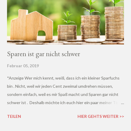
Sparen ist gar nicht schwer
Februar 05, 2019
*Anzeige Wer mich kennt, weiß, dass ich ein kleiner Sparfuchs
bin . Nicht, weil wir jeden Cent zweimal umdrehen müssen,
sondern einfach, weil es mir Spaß macht und Sparen gar nicht
schwer ist . Deshalb möchte ich euch hier ein paar meiner Tipps
und Tricks zeigen, mit denen ihr den ein oder anderen Euro
TEILEN
HIER GEHTS WEITER >>
sparen könnt. Sicherlich werdet ihr nicht hinter jeder Idee
stehen, aber vielleicht ist ja das ein oder andere für euch dabei.