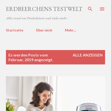
Direkt zum Hauptbereich
ERDBEERCHENS TESTWELT
Alles rund um Produkttests und vieles mehr
Startseite
Über mich
Mehr…
P
Es werden Posts vom
ALLE ANZEIGEN
o
Februar, 2019 angezeigt.
s
t
s