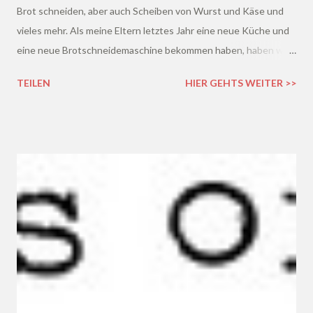
Brot schneiden, aber auch Scheiben von Wurst und Käse und
vieles mehr. Als meine Eltern letztes Jahr eine neue Küche und
eine neue Brotschneidemaschine bekommen haben, haben wir
die alte 20 Jahre alte Schneidemaschine geerbt, die noch
TEILEN
HIER GEHTS WEITER >>
wunderbar funktionierte. Papa hat sie extra in unsere
Schublade eingebaut und ich habe sie auch regelmäßig benutzt.
Vor ein paar Monaten gab sie dann aber tatsächlich ihren Geist
auf :/ Da ich regelmäßig Brot backe und einfach zu doof bin, um
mit dem Messer dünne Scheiben abzuschneiden, musste
natürlich schnell Ersatz her.