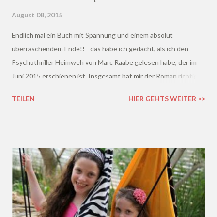
August 08, 2015
Endlich mal ein Buch mit Spannung und einem absolut
überraschendem Ende!! - das habe ich gedacht, als ich den
Psychothriller Heimweh von Marc Raabe gelesen habe, der im
Juni 2015 erschienen ist. Insgesamt hat mir der Roman richtig
gut gefallen und die 432 Seiten sind einfach so dahin geflogen...
TEILEN
HIER GEHTS WEITER >>
Testen durfte ich das Buch über die Website Blogg dein Buch .
Aber erstmal will ich euch natürlich erzählen, worum es geht ;)