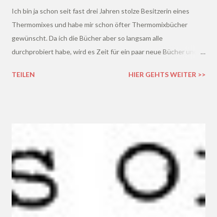
Ich bin ja schon seit fast drei Jahren stolze Besitzerin eines
Thermomixes und habe mir schon öfter Thermomixbücher
gewünscht. Da ich die Bücher aber so langsam alle
durchprobiert habe, wird es Zeit für ein paar neue Bücher und
Rezepte. Deshalb werde ich euch in den nächsten Wochen
TEILEN
HIER GEHTS WEITER >>
verschiedene Thermomixbücher vorstellen - und wer weiß,
vielleicht kommt ihr ja auch auf den Geschmack einen kleinen
Thermie haben zu wollen? :D Los gehts diese Woche mit zwei
Thermomixbüchern vom Verlag Mixgenuss .