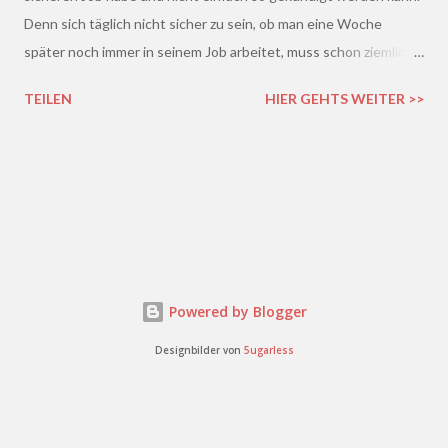
Denn sich täglich nicht sicher zu sein, ob man eine Woche
später noch immer in seinem Job arbeitet, muss schon ziemlich
schrecklich sein. Gerade in der freien Wirtschaft und in der
TEILEN
HIER GEHTS WEITER >>
derzeitigen Situation kommt es ja leider gar nicht so wenig vor,
dass einem Arbeitnehmer gekündigt wird und er plötzlich ohne
Job da steht. Und einen neuen Job finden, ist auch nicht gerade
einfacher. Gekündigt - was nun?
Powered by Blogger
Designbilder von
5ugarless