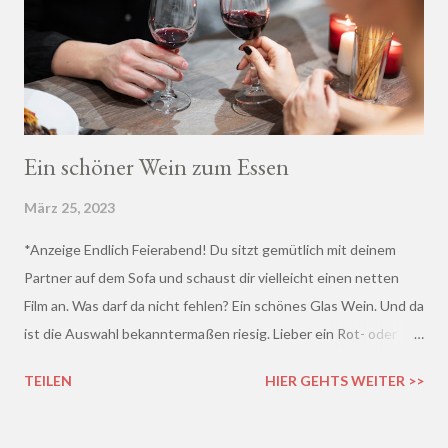
Ein schöner Wein zum Essen
März 25, 2023
*Anzeige Endlich Feierabend! Du sitzt gemütlich mit deinem
Partner auf dem Sofa und schaust dir vielleicht einen netten
Film an. Was darf da nicht fehlen? Ein schönes Glas Wein. Und da
ist die Auswahl bekanntermaßen riesig. Lieber ein Rot- oder
doch lieber ein Weißwein? Trocken, halb-trocken oder doch
TEILEN
HIER GEHTS WEITER >>
lieblich? Du hast die Qual der Wahl :D Wenn du so wie ich kaum
Ahnung von Wein hast, macht es auf jeden Fall Sinn, deinen
Wein bei einem professionellen Weinhändler zu kaufen und dich