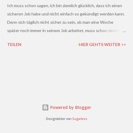
Ich muss schon sagen, ich bin ziemlich glücklich, dass ich einen
sicheren Job habe und nicht einfach so gekündigt werden kann.
Denn sich täglich nicht sicher zu sein, ob man eine Woche
später noch immer in seinem Job arbeitet, muss schon ziemlich
schrecklich sein. Gerade in der freien Wirtschaft und in der
TEILEN
HIER GEHTS WEITER >>
derzeitigen Situation kommt es ja leider gar nicht so wenig vor,
dass einem Arbeitnehmer gekündigt wird und er plötzlich ohne
Job da steht. Und einen neuen Job finden, ist auch nicht gerade
einfacher. Gekündigt - was nun?
Powered by Blogger
Designbilder von
5ugarless