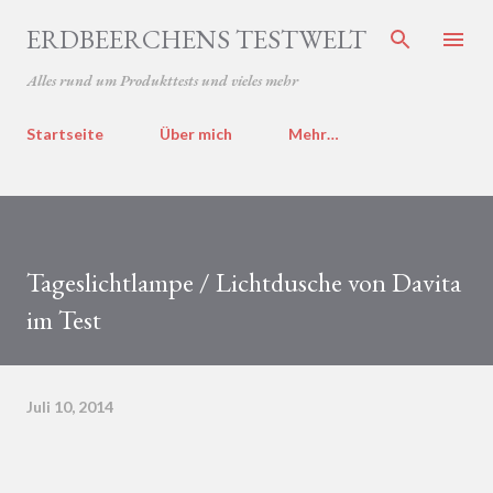
Direkt zum Hauptbereich
ERDBEERCHENS TESTWELT
Alles rund um Produkttests und vieles mehr
Startseite
Über mich
Mehr…
Tageslichtlampe / Lichtdusche von Davita
im Test
Juli 10, 2014