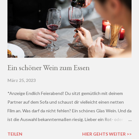
Ein schöner Wein zum Essen
März 25, 2023
*Anzeige Endlich Feierabend! Du sitzt gemütlich mit deinem
Partner auf dem Sofa und schaust dir vielleicht einen netten
Film an. Was darf da nicht fehlen? Ein schönes Glas Wein. Und da
ist die Auswahl bekanntermaßen riesig. Lieber ein Rot- oder
doch lieber ein Weißwein? Trocken, halb-trocken oder doch
TEILEN
HIER GEHTS WEITER >>
lieblich? Du hast die Qual der Wahl :D Wenn du so wie ich kaum