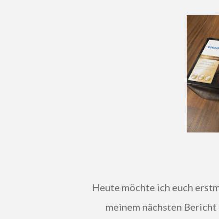
Heute möchte ich euch erstmal erklären, wie ihr den Lockenstab benutzt und in
meinem nächsten Bericht g