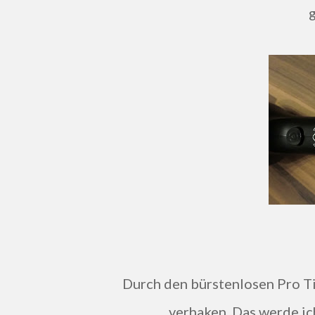
g
Durch den bürstenlosen Pro Titanium-Keramik Motor sollen sich eure Haare nicht
verhaken. Das werde ic