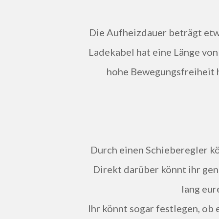
Die Aufheizdauer beträgt etwa 30 Sekunden, dann könnt ihr sofort loslegen. Das
Ladekabel hat eine Länge von 
hohe Bewegungsfreiheit ha
Durch einen Schieberegler 
Direkt darüber könnt ihr genauso zwischen, 8, 10 und 12 Sekunden wählen, wie
lang eur
Ihr könnt sogar festlegen, ob eure Haare rechts oder links herum oder wechselnd