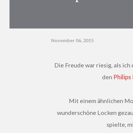
November 06, 2015
Die Freude war riesig, als ich die Mail von den Konsumgöttinnen bekam, dass ich
den
Philips
Mit einem ähnlichen Modell wurden mir nämlich auf meiner Hochzeit
wunderschöne Locken gezaub
spielte, 