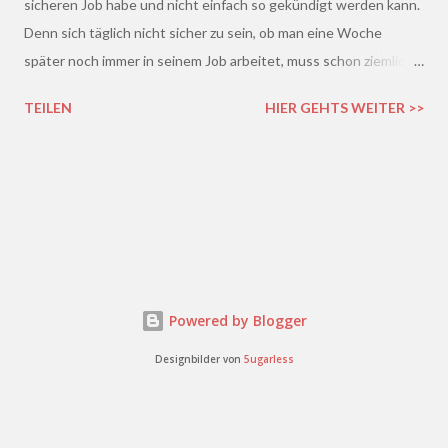
sicheren Job habe und nicht einfach so gekündigt werden kann.
Denn sich täglich nicht sicher zu sein, ob man eine Woche
später noch immer in seinem Job arbeitet, muss schon ziemlich
schrecklich sein. Gerade in der freien Wirtschaft und in der
TEILEN
HIER GEHTS WEITER >>
derzeitigen Situation kommt es ja leider gar nicht so wenig vor,
dass einem Arbeitnehmer gekündigt wird und er plötzlich ohne
Job da steht. Und einen neuen Job finden, ist auch nicht gerade
einfacher. Gekündigt - was nun?
Powered by Blogger
Designbilder von
5ugarless