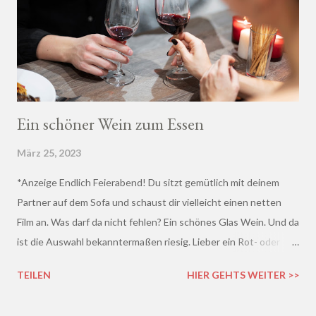
Ein schöner Wein zum Essen
März 25, 2023
*Anzeige Endlich Feierabend! Du sitzt gemütlich mit deinem
Partner auf dem Sofa und schaust dir vielleicht einen netten
Film an. Was darf da nicht fehlen? Ein schönes Glas Wein. Und da
ist die Auswahl bekanntermaßen riesig. Lieber ein Rot- oder
doch lieber ein Weißwein? Trocken, halb-trocken oder doch
TEILEN
HIER GEHTS WEITER >>
lieblich? Du hast die Qual der Wahl :D Wenn du so wie ich kaum
Ahnung von Wein hast, macht es auf jeden Fall Sinn, deinen