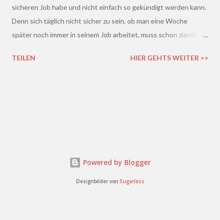
sicheren Job habe und nicht einfach so gekündigt werden kann.
Denn sich täglich nicht sicher zu sein, ob man eine Woche
später noch immer in seinem Job arbeitet, muss schon ziemlich
schrecklich sein. Gerade in der freien Wirtschaft und in der
TEILEN
HIER GEHTS WEITER >>
derzeitigen Situation kommt es ja leider gar nicht so wenig vor,
dass einem Arbeitnehmer gekündigt wird und er plötzlich ohne
Job da steht. Und einen neuen Job finden, ist auch nicht gerade
einfacher. Gekündigt - was nun?
Powered by Blogger
Designbilder von
5ugarless