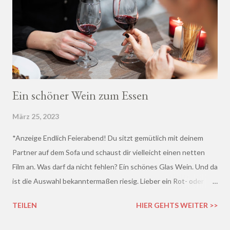
Ein schöner Wein zum Essen
März 25, 2023
*Anzeige Endlich Feierabend! Du sitzt gemütlich mit deinem
Partner auf dem Sofa und schaust dir vielleicht einen netten
Film an. Was darf da nicht fehlen? Ein schönes Glas Wein. Und da
ist die Auswahl bekanntermaßen riesig. Lieber ein Rot- oder
doch lieber ein Weißwein? Trocken, halb-trocken oder doch
TEILEN
HIER GEHTS WEITER >>
lieblich? Du hast die Qual der Wahl :D Wenn du so wie ich kaum
Ahnung von Wein hast, macht es auf jeden Fall Sinn, deinen