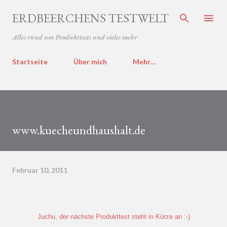
Direkt zum Hauptbereich
ERDBEERCHENS TESTWELT
Alles rund um Produkttests und vieles mehr
Startseite
Über mich
Mehr…
www.kuecheundhaushalt.de
Februar 10, 2011
Juchu, der nächste Produkttest steht in Kürze an :-)