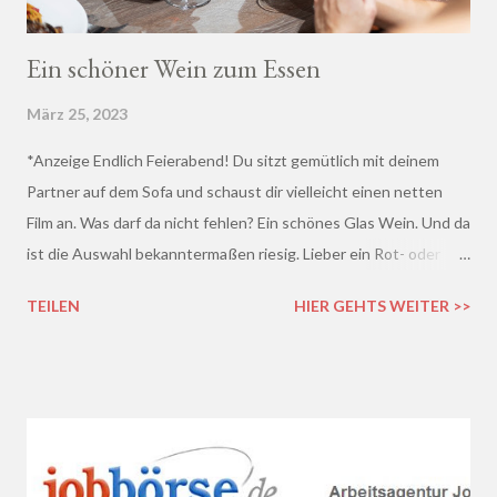
Ein schöner Wein zum Essen
März 25, 2023
*Anzeige Endlich Feierabend! Du sitzt gemütlich mit deinem
Partner auf dem Sofa und schaust dir vielleicht einen netten
Film an. Was darf da nicht fehlen? Ein schönes Glas Wein. Und da
ist die Auswahl bekanntermaßen riesig. Lieber ein Rot- oder
doch lieber ein Weißwein? Trocken, halb-trocken oder doch
TEILEN
HIER GEHTS WEITER >>
lieblich? Du hast die Qual der Wahl :D Wenn du so wie ich kaum
Ahnung von Wein hast, macht es auf jeden Fall Sinn, deinen
Wein bei einem professionellen Weinhändler zu kaufen und dich
dort beraten zu lassen.