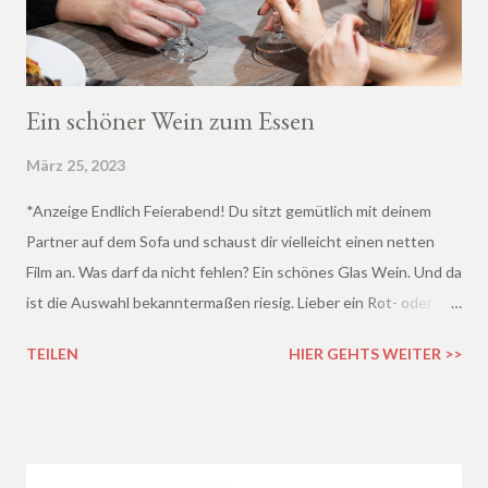
Ein schöner Wein zum Essen
März 25, 2023
*Anzeige Endlich Feierabend! Du sitzt gemütlich mit deinem
Partner auf dem Sofa und schaust dir vielleicht einen netten
Film an. Was darf da nicht fehlen? Ein schönes Glas Wein. Und da
ist die Auswahl bekanntermaßen riesig. Lieber ein Rot- oder
doch lieber ein Weißwein? Trocken, halb-trocken oder doch
TEILEN
HIER GEHTS WEITER >>
lieblich? Du hast die Qual der Wahl :D Wenn du so wie ich kaum
Ahnung von Wein hast, macht es auf jeden Fall Sinn, deinen
Wein bei einem professionellen Weinhändler zu kaufen und dich
dort beraten zu lassen.