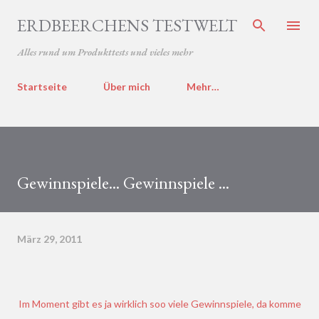
Direkt zum Hauptbereich
ERDBEERCHENS TESTWELT
Alles rund um Produkttests und vieles mehr
Startseite
Über mich
Mehr…
Gewinnspiele... Gewinnspiele ...
März 29, 2011
Im Moment gibt es ja wirklich soo viele Gewinnspiele, da komme