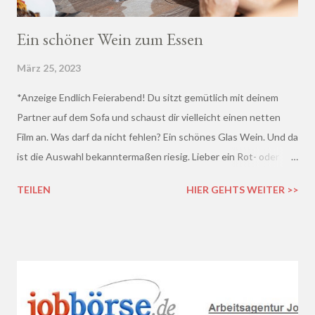
Ein schöner Wein zum Essen
März 25, 2023
*Anzeige Endlich Feierabend! Du sitzt gemütlich mit deinem
Partner auf dem Sofa und schaust dir vielleicht einen netten
Film an. Was darf da nicht fehlen? Ein schönes Glas Wein. Und da
ist die Auswahl bekanntermaßen riesig. Lieber ein Rot- oder
doch lieber ein Weißwein? Trocken, halb-trocken oder doch
TEILEN
HIER GEHTS WEITER >>
lieblich? Du hast die Qual der Wahl :D Wenn du so wie ich kaum
Ahnung von Wein hast, macht es auf jeden Fall Sinn, deinen
Wein bei einem professionellen Weinhändler zu kaufen und dich
dort beraten zu lassen.