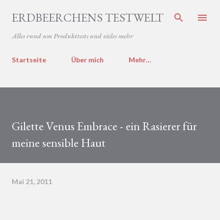
Direkt zum Hauptbereich
ERDBEERCHENS TESTWELT
Alles rund um Produkttests und vieles mehr
Startseite
Über mich
Mehr…
Gilette Venus Embrace - ein Rasierer für
meine sensible Haut
Mai 21, 2011