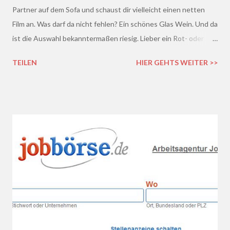
Partner auf dem Sofa und schaust dir vielleicht einen netten
Film an. Was darf da nicht fehlen? Ein schönes Glas Wein. Und da
ist die Auswahl bekanntermaßen riesig. Lieber ein Rot- oder
doch lieber ein Weißwein? Trocken, halb-trocken oder doch
TEILEN
HIER GEHTS WEITER >>
lieblich? Du hast die Qual der Wahl :D Wenn du so wie ich kaum
Ahnung von Wein hast, macht es auf jeden Fall Sinn, deinen
Wein bei einem professionellen Weinhändler zu kaufen und dich
dort beraten zu lassen.