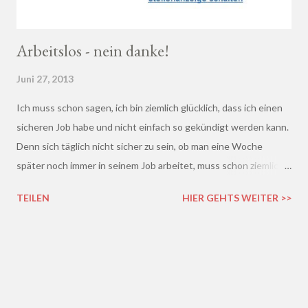
Arbeitslos - nein danke!
Juni 27, 2013
Ich muss schon sagen, ich bin ziemlich glücklich, dass ich einen
sicheren Job habe und nicht einfach so gekündigt werden kann.
Denn sich täglich nicht sicher zu sein, ob man eine Woche
später noch immer in seinem Job arbeitet, muss schon ziemlich
schrecklich sein. Gerade in der freien Wirtschaft und in der
TEILEN
HIER GEHTS WEITER >>
derzeitigen Situation kommt es ja leider gar nicht so wenig vor,
dass einem Arbeitnehmer gekündigt wird und er plötzlich ohne
Job da steht. Und einen neuen Job finden, ist auch nicht gerade
einfacher. Gekündigt - was nun?