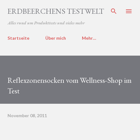
Direkt zum Hauptbereich
ERDBEERCHENS TESTWELT
Alles rund um Produkttests und vieles mehr
Startseite
Über mich
Mehr…
Reflexzonensocken vom Wellness-Shop im
Test
November 08, 2011