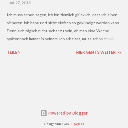
Juni 27, 2013
Ich muss schon sagen, ich bin ziemlich glücklich, dass ich einen
sicheren Job habe und nicht einfach so gekündigt werden kann.
Denn sich täglich nicht sicher zu sein, ob man eine Woche
später noch immer in seinem Job arbeitet, muss schon ziemlich
schrecklich sein. Gerade in der freien Wirtschaft und in der
TEILEN
HIER GEHTS WEITER >>
derzeitigen Situation kommt es ja leider gar nicht so wenig vor,
dass einem Arbeitnehmer gekündigt wird und er plötzlich ohne
Job da steht. Und einen neuen Job finden, ist auch nicht gerade
einfacher. Gekündigt - was nun?
Powered by Blogger
Designbilder von
5ugarless