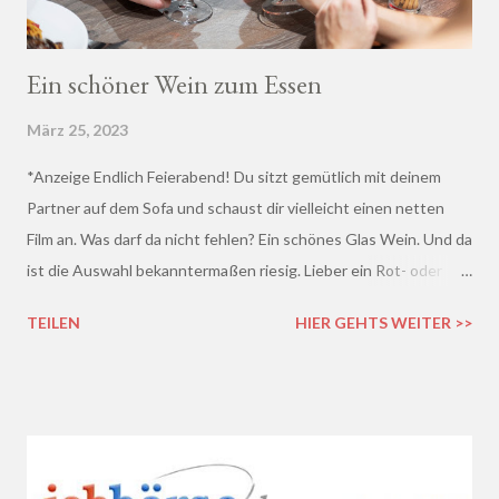
Ein schöner Wein zum Essen
März 25, 2023
*Anzeige Endlich Feierabend! Du sitzt gemütlich mit deinem
Partner auf dem Sofa und schaust dir vielleicht einen netten
Film an. Was darf da nicht fehlen? Ein schönes Glas Wein. Und da
ist die Auswahl bekanntermaßen riesig. Lieber ein Rot- oder
doch lieber ein Weißwein? Trocken, halb-trocken oder doch
TEILEN
HIER GEHTS WEITER >>
lieblich? Du hast die Qual der Wahl :D Wenn du so wie ich kaum
Ahnung von Wein hast, macht es auf jeden Fall Sinn, deinen
Wein bei einem professionellen Weinhändler zu kaufen und dich
dort beraten zu lassen.