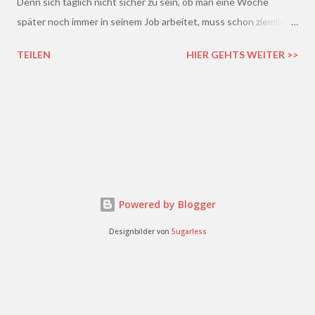
Denn sich täglich nicht sicher zu sein, ob man eine Woche
später noch immer in seinem Job arbeitet, muss schon ziemlich
schrecklich sein. Gerade in der freien Wirtschaft und in der
TEILEN
HIER GEHTS WEITER >>
derzeitigen Situation kommt es ja leider gar nicht so wenig vor,
dass einem Arbeitnehmer gekündigt wird und er plötzlich ohne
Job da steht. Und einen neuen Job finden, ist auch nicht gerade
einfacher. Gekündigt - was nun?
Powered by Blogger
Designbilder von
5ugarless