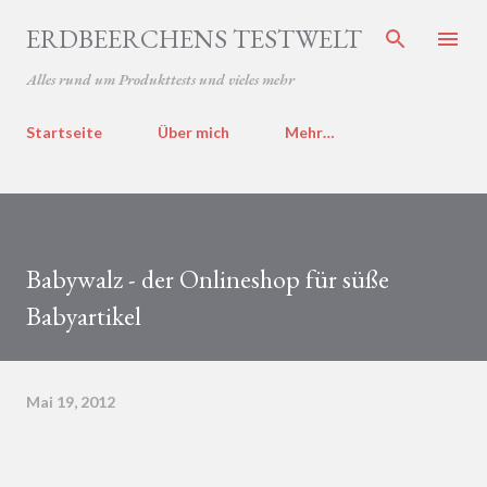
Direkt zum Hauptbereich
ERDBEERCHENS TESTWELT
Alles rund um Produkttests und vieles mehr
Startseite
Über mich
Mehr…
Babywalz - der Onlineshop für süße
Babyartikel
Mai 19, 2012