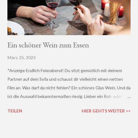
Ein schöner Wein zum Essen
März 25, 2023
*Anzeige Endlich Feierabend! Du sitzt gemütlich mit deinem
Partner auf dem Sofa und schaust dir vielleicht einen netten
Film an. Was darf da nicht fehlen? Ein schönes Glas Wein. Und da
ist die Auswahl bekanntermaßen riesig. Lieber ein Rot- oder
doch lieber ein Weißwein? Trocken, halb-trocken oder doch
TEILEN
HIER GEHTS WEITER >>
lieblich? Du hast die Qual der Wahl :D Wenn du so wie ich kaum
Ahnung von Wein hast, macht es auf jeden Fall Sinn, deinen
Wein bei einem professionellen Weinhändler zu kaufen und dich