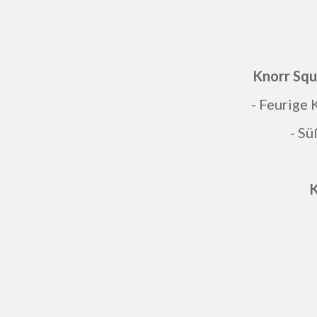
Knorr Squ
- Feurige
- S
K