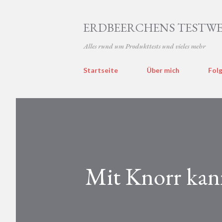
ERDBEERCHENS TESTWE
Alles rund um Produkttests und vieles mehr
Startseite
Über mich
Folg
Mit Knorr kann