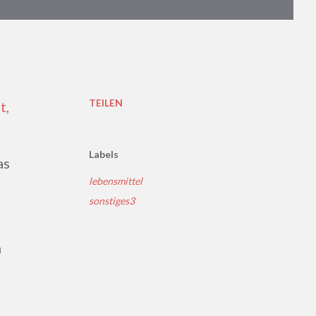
TEILEN
Labels
as
lebensmittel
sonstiges3
n