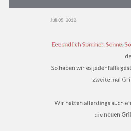
Juli 05, 2012
Eeeendlich Sommer, Sonne, Sonnenschein, was natürlich ein super guter Grund ist,
de
So haben wir es jedenfalls ge
zweite mal Gri
Wir hatten allerdings auch e
die
neuen Gri