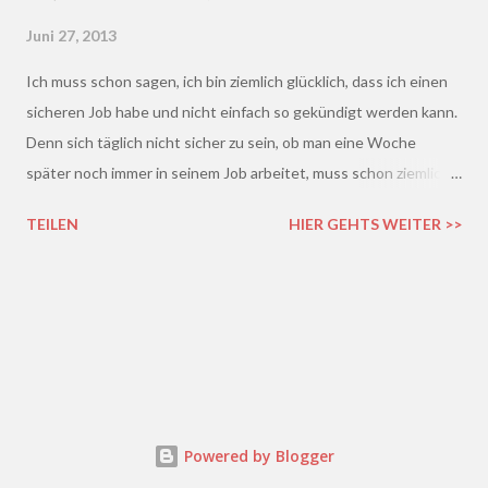
Juni 27, 2013
Ich muss schon sagen, ich bin ziemlich glücklich, dass ich einen
sicheren Job habe und nicht einfach so gekündigt werden kann.
Denn sich täglich nicht sicher zu sein, ob man eine Woche
später noch immer in seinem Job arbeitet, muss schon ziemlich
schrecklich sein. Gerade in der freien Wirtschaft und in der
TEILEN
HIER GEHTS WEITER >>
derzeitigen Situation kommt es ja leider gar nicht so wenig vor,
dass einem Arbeitnehmer gekündigt wird und er plötzlich ohne
Job da steht. Und einen neuen Job finden, ist auch nicht gerade
einfacher. Gekündigt - was nun?
Powered by Blogger