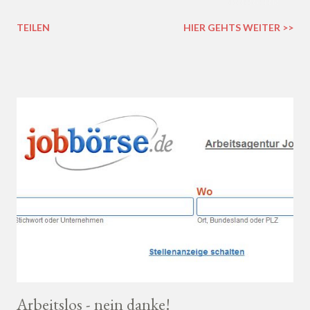
doch lieber ein Weißwein? Trocken, halb-trocken oder doch
TEILEN
HIER GEHTS WEITER >>
lieblich? Du hast die Qual der Wahl :D Wenn du so wie ich kaum
Ahnung von Wein hast, macht es auf jeden Fall Sinn, deinen
Wein bei einem professionellen Weinhändler zu kaufen und dich
dort beraten zu lassen.
Arbeitslos - nein danke!