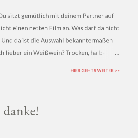
Du sitzt gemütlich mit deinem Partner auf
icht einen netten Film an. Was darf da nicht
. Und da ist die Auswahl bekanntermaßen
och lieber ein Weißwein? Trocken, halb-
 hast die Qual der Wahl :D Wenn du so wie
HIER GEHTS WEITER >>
 macht es auf jeden Fall Sinn, deinen Wein
nhändler zu kaufen und dich dort beraten
n danke!