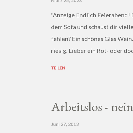
März 25, 2023
*Anzeige Endlich Feierabend! 
dem Sofa und schaust dir vielle
fehlen? Ein schönes Glas Wein
riesig. Lieber ein Rot- oder d
trocken oder doch lieblich? Du
TEILEN
ich kaum Ahnung von Wein hast,
bei einem professionellen Wei
zu lassen.
Arbeitslos - nei
Juni 27, 2013