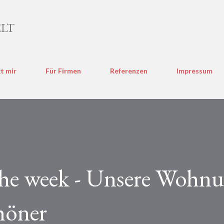
Direkt zum Hauptbereich
LT
t mir
Für Firmen
Referenzen
Impressum
 the week - Unsere Wohn
höner