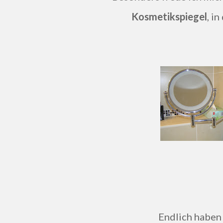
Kosmetikspiegel
, i
Endlich haben