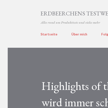
ERDBEERCHENS TESTWE
Alles rund um Produkttests und vieles mehr
Startseite
Über mich
Folg
Highlights of
wird immer sc