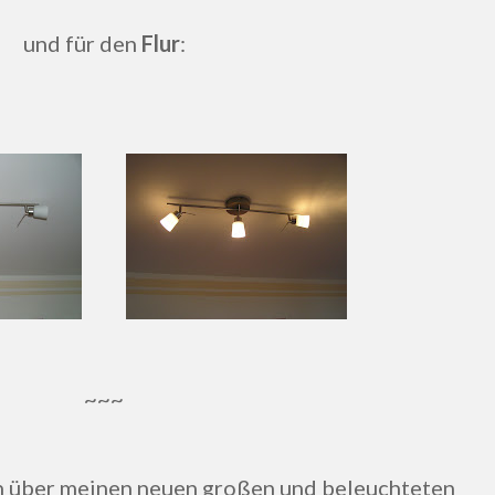
und für den
Flur
:
~~~
ch über meinen neuen großen und beleuchteten