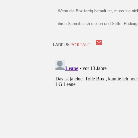
Wenn die Box fertig bemalt ist, muss sie nicht im Schrank verschwinden, denn stattdessen können sie eure Kids stolz auf
ihren Schreibtisch stellen und Stifte, Radi
LABELS:
PORTALE