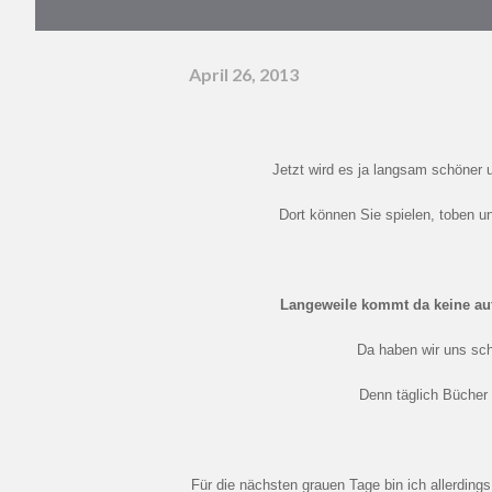
April 26, 2013
Jetzt wird es ja langsam schöne
Dort können Sie spielen, toben 
Langeweile kommt da keine auf
Da haben wir uns s
Denn täglich Bücher
Für die nächsten grauen Tage bin ich allerdings bestens ausgerüstet, denn ich habe vor Kurzem eine schöne Idee entdeckt, die