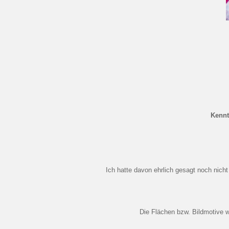
Kennt
Ich hatte davon ehrlich gesagt noch nicht gehört, aber meine kleine Cousine ist ganz begeistert von den Colorvelvet
Die Flächen bzw. Bildmotive