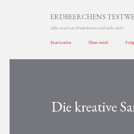
ERDBEERCHENS TESTWE
Alles rund um Produkttests und vieles mehr
Startseite
Über mich
Folg
Die kreative S