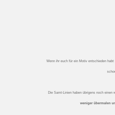
Wenn ihr euch für ein Motiv entschieden habt und die Box bei euch ankommt, müsst ihr sie nur noch zusammenstecken und
scho
Die Samt-Linien haben übrigens noch einen w
weniger übermalen u