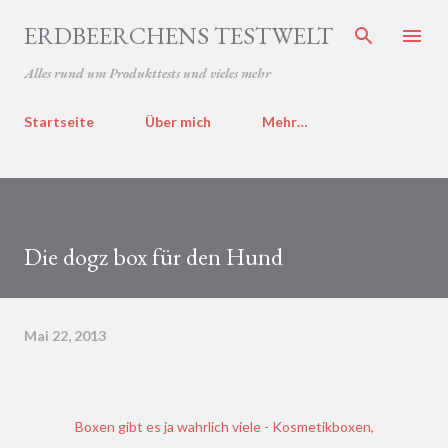
Direkt zum Hauptbereich
ERDBEERCHENS TESTWELT
Alles rund um Produkttests und vieles mehr
Startseite
Über mich
Mehr…
Die dogz box für den Hund
Mai 22, 2013
Boxen gibt es ja wahrlich viele - Kosmetikboxen,