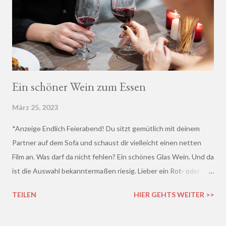
Ein schöner Wein zum Essen
März 25, 2023
*Anzeige Endlich Feierabend! Du sitzt gemütlich mit deinem
Partner auf dem Sofa und schaust dir vielleicht einen netten
Film an. Was darf da nicht fehlen? Ein schönes Glas Wein. Und da
ist die Auswahl bekanntermaßen riesig. Lieber ein Rot- oder
doch lieber ein Weißwein? Trocken, halb-trocken oder doch
TEILEN
HIER GEHTS WEITER >>
lieblich? Du hast die Qual der Wahl :D Wenn du so wie ich kaum
Ahnung von Wein hast, macht es auf jeden Fall Sinn, deinen