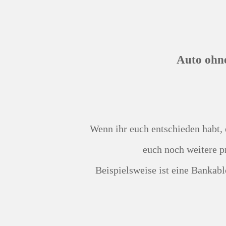
Auto ohn
Wenn ihr euch entschieden habt, euer Auto an Wirkaufendeinauto.de zu verkaufen, stehen
euch noch weitere p
Beispielsweise ist eine Bankablösung, Pfandauslösung oder auch eine Inzahlungnahme