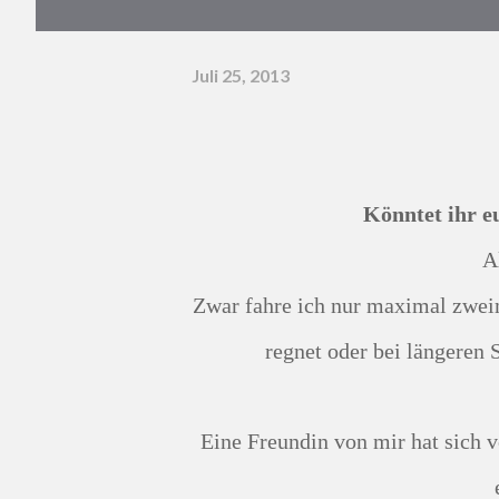
Juli 25, 2013
Könntet ihr e
Zwar fahre ich nur maximal zweimal in der Woche mit unserem Auto, aber gerade wenn es
regnet oder bei längeren 
Eine Freundin von mir hat sich vor Kurzem einen lang ersehnten Wunsch erfüllt und sich