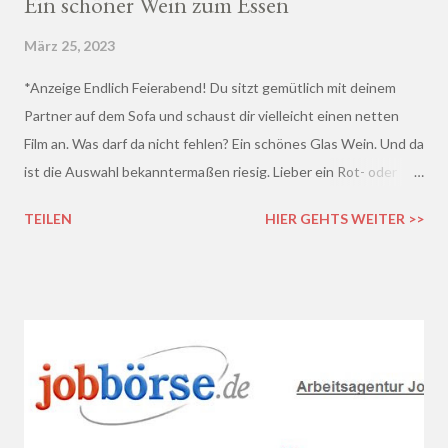
Ein schöner Wein zum Essen
März 25, 2023
*Anzeige Endlich Feierabend! Du sitzt gemütlich mit deinem
Partner auf dem Sofa und schaust dir vielleicht einen netten
Film an. Was darf da nicht fehlen? Ein schönes Glas Wein. Und da
ist die Auswahl bekanntermaßen riesig. Lieber ein Rot- oder
doch lieber ein Weißwein? Trocken, halb-trocken oder doch
TEILEN
HIER GEHTS WEITER >>
lieblich? Du hast die Qual der Wahl :D Wenn du so wie ich kaum
Ahnung von Wein hast, macht es auf jeden Fall Sinn, deinen
Wein bei einem professionellen Weinhändler zu kaufen und dich
dort beraten zu lassen.