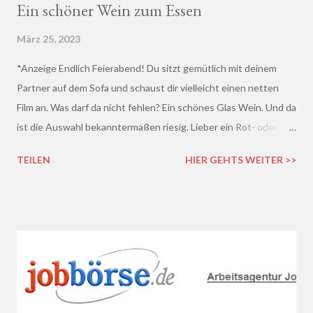
Ein schöner Wein zum Essen
März 25, 2023
*Anzeige Endlich Feierabend! Du sitzt gemütlich mit deinem
Partner auf dem Sofa und schaust dir vielleicht einen netten
Film an. Was darf da nicht fehlen? Ein schönes Glas Wein. Und da
ist die Auswahl bekanntermaßen riesig. Lieber ein Rot- oder
doch lieber ein Weißwein? Trocken, halb-trocken oder doch
TEILEN
HIER GEHTS WEITER >>
lieblich? Du hast die Qual der Wahl :D Wenn du so wie ich kaum
Ahnung von Wein hast, macht es auf jeden Fall Sinn, deinen
Wein bei einem professionellen Weinhändler zu kaufen und dich
dort beraten zu lassen.