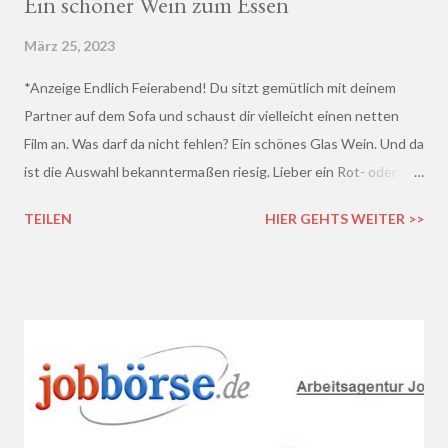
Ein schöner Wein zum Essen
März 25, 2023
*Anzeige Endlich Feierabend! Du sitzt gemütlich mit deinem
Partner auf dem Sofa und schaust dir vielleicht einen netten
Film an. Was darf da nicht fehlen? Ein schönes Glas Wein. Und da
ist die Auswahl bekanntermaßen riesig. Lieber ein Rot- oder
doch lieber ein Weißwein? Trocken, halb-trocken oder doch
TEILEN
HIER GEHTS WEITER >>
lieblich? Du hast die Qual der Wahl :D Wenn du so wie ich kaum
Ahnung von Wein hast, macht es auf jeden Fall Sinn, deinen
Wein bei einem professionellen Weinhändler zu kaufen und dich
dort beraten zu lassen.