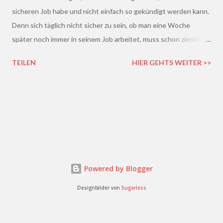
sicheren Job habe und nicht einfach so gekündigt werden kann.
Denn sich täglich nicht sicher zu sein, ob man eine Woche
später noch immer in seinem Job arbeitet, muss schon ziemlich
schrecklich sein. Gerade in der freien Wirtschaft und in der
TEILEN
HIER GEHTS WEITER >>
derzeitigen Situation kommt es ja leider gar nicht so wenig vor,
dass einem Arbeitnehmer gekündigt wird und er plötzlich ohne
Job da steht. Und einen neuen Job finden, ist auch nicht gerade
einfacher. Gekündigt - was nun?
Powered by Blogger
Designbilder von
5ugarless