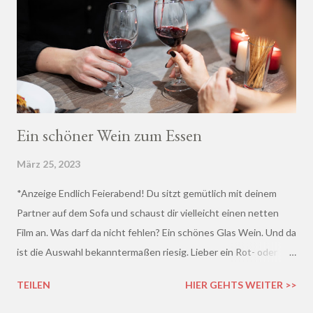
Ein schöner Wein zum Essen
März 25, 2023
*Anzeige Endlich Feierabend! Du sitzt gemütlich mit deinem
Partner auf dem Sofa und schaust dir vielleicht einen netten
Film an. Was darf da nicht fehlen? Ein schönes Glas Wein. Und da
ist die Auswahl bekanntermaßen riesig. Lieber ein Rot- oder
doch lieber ein Weißwein? Trocken, halb-trocken oder doch
TEILEN
HIER GEHTS WEITER >>
lieblich? Du hast die Qual der Wahl :D Wenn du so wie ich kaum
Ahnung von Wein hast, macht es auf jeden Fall Sinn, deinen