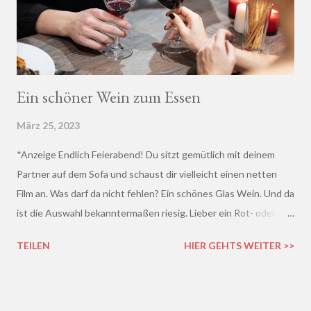
Ein schöner Wein zum Essen
März 25, 2023
*Anzeige Endlich Feierabend! Du sitzt gemütlich mit deinem
Partner auf dem Sofa und schaust dir vielleicht einen netten
Film an. Was darf da nicht fehlen? Ein schönes Glas Wein. Und da
ist die Auswahl bekanntermaßen riesig. Lieber ein Rot- oder
doch lieber ein Weißwein? Trocken, halb-trocken oder doch
TEILEN
HIER GEHTS WEITER >>
lieblich? Du hast die Qual der Wahl :D Wenn du so wie ich kaum
Ahnung von Wein hast, macht es auf jeden Fall Sinn, deinen
Wein bei einem professionellen Weinhändler zu kaufen und dich
dort beraten zu lassen.