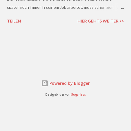
später noch immer in seinem Job arbeitet, muss schon ziemlich
schrecklich sein. Gerade in der freien Wirtschaft und in der
TEILEN
HIER GEHTS WEITER >>
derzeitigen Situation kommt es ja leider gar nicht so wenig vor,
dass einem Arbeitnehmer gekündigt wird und er plötzlich ohne
Job da steht. Und einen neuen Job finden, ist auch nicht gerade
einfacher. Gekündigt - was nun?
Powered by Blogger
Designbilder von
5ugarless