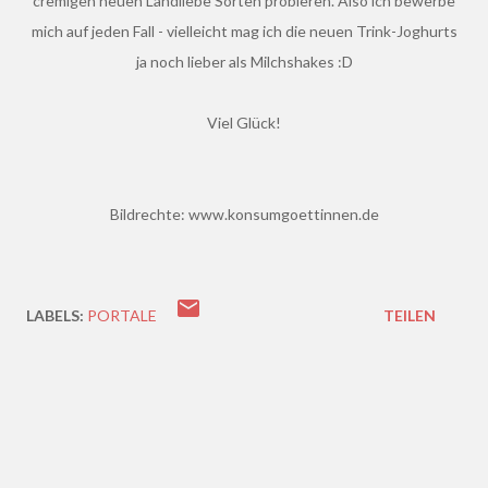
cremigen neuen Landliebe Sorten probieren. Also ich bewerbe
mich auf jeden Fall - vielleicht mag ich die neuen Trink-Joghurts
ja noch lieber als Milchshakes :D
Viel Glück!
Bildrechte: www.konsumgoettinnen.de
LABELS:
PORTALE
TEILEN