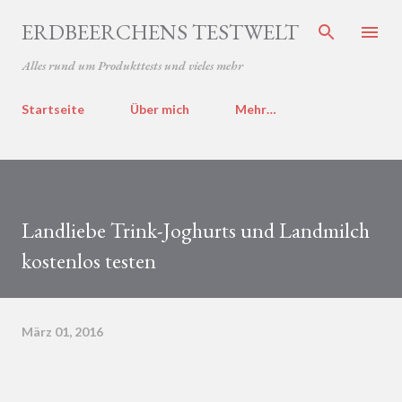
Direkt zum Hauptbereich
ERDBEERCHENS TESTWELT
Alles rund um Produkttests und vieles mehr
Startseite
Über mich
Mehr…
Landliebe Trink-Joghurts und Landmilch
kostenlos testen
März 01, 2016