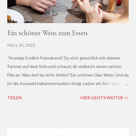
Ein schöner Wein zum Essen
März 25, 2023
*Anzeige Endlich Feierabend! Du sitzt gemütlich mit deinem
Partner auf dem Sofa und schaust dir vielleicht einen netten
Film an. Was darf da nicht fehlen? Ein schönes Glas Wein. Und da
ist die Auswahl bekanntermaßen riesig. Lieber ein Rot- oder
doch lieber ein Weißwein? Trocken, halb-trocken oder doch
TEILEN
HIER GEHTS WEITER >>
lieblich? Du hast die Qual der Wahl :D Wenn du so wie ich kaum
Ahnung von Wein hast, macht es auf jeden Fall Sinn, deinen
Wein bei einem professionellen Weinhändler zu kaufen und dich
dort beraten zu lassen.