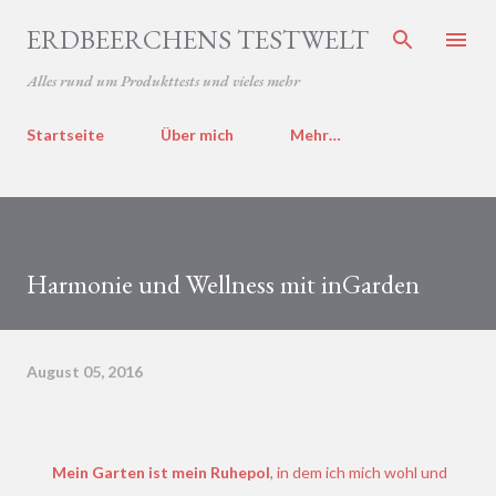
Direkt zum Hauptbereich
ERDBEERCHENS TESTWELT
Alles rund um Produkttests und vieles mehr
Startseite
Über mich
Mehr…
Harmonie und Wellness mit inGarden
August 05, 2016
Mein Garten ist mein Ruhepol
, in dem ich mich wohl und