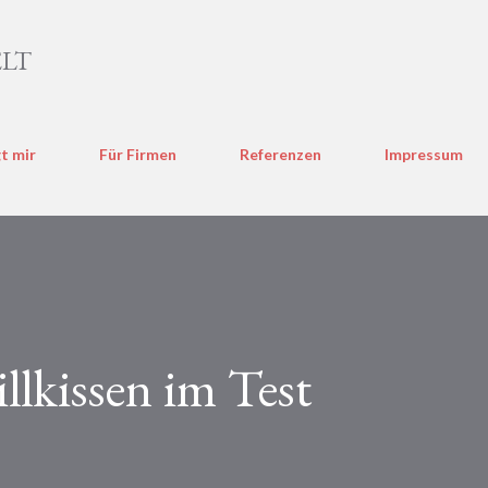
Direkt zum Hauptbereich
LT
t mir
Für Firmen
Referenzen
Impressum
llkissen im Test