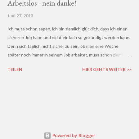
Arbeitslos - nein danke!
Juni 27, 2013
Ich muss schon sagen, ich bin ziemlich glücklich, dass ich einen
sicheren Job habe und nicht einfach so gekündigt werden kann.
Denn sich täglich nicht sicher zu sein, ob man eine Woche
später noch immer in seinem Job arbeitet, muss schon ziemlich
schrecklich sein. Gerade in der freien Wirtschaft und in der
TEILEN
HIER GEHTS WEITER >>
derzeitigen Situation kommt es ja leider gar nicht so wenig vor,
dass einem Arbeitnehmer gekündigt wird und er plötzlich ohne
Job da steht. Und einen neuen Job finden, ist auch nicht gerade
einfacher. Gekündigt - was nun?
Powered by Blogger