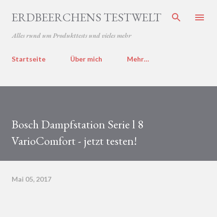
Direkt zum Hauptbereich
ERDBEERCHENS TESTWELT
Alles rund um Produkttests und vieles mehr
Startseite
Über mich
Mehr…
Bosch Dampfstation Serie l 8
VarioComfort - jetzt testen!
Mai 05, 2017