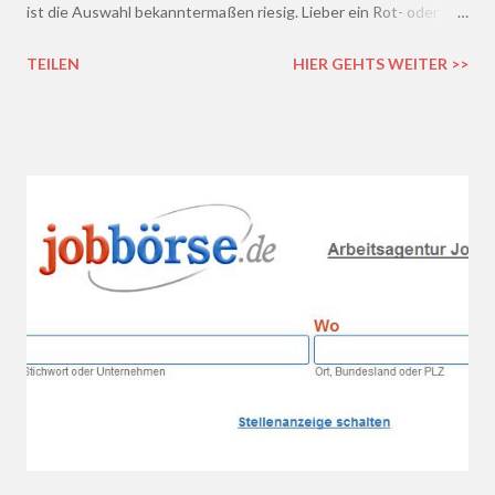
ist die Auswahl bekanntermaßen riesig. Lieber ein Rot- oder
doch lieber ein Weißwein? Trocken, halb-trocken oder doch
TEILEN
HIER GEHTS WEITER >>
lieblich? Du hast die Qual der Wahl :D Wenn du so wie ich kaum
Ahnung von Wein hast, macht es auf jeden Fall Sinn, deinen
Wein bei einem professionellen Weinhändler zu kaufen und dich
dort beraten zu lassen.