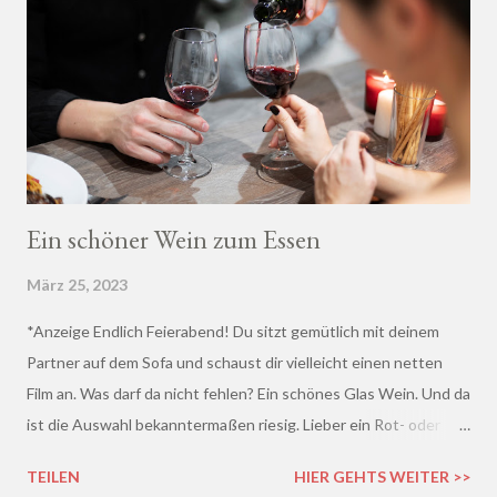
Ein schöner Wein zum Essen
März 25, 2023
*Anzeige Endlich Feierabend! Du sitzt gemütlich mit deinem
Partner auf dem Sofa und schaust dir vielleicht einen netten
Film an. Was darf da nicht fehlen? Ein schönes Glas Wein. Und da
ist die Auswahl bekanntermaßen riesig. Lieber ein Rot- oder
doch lieber ein Weißwein? Trocken, halb-trocken oder doch
TEILEN
HIER GEHTS WEITER >>
lieblich? Du hast die Qual der Wahl :D Wenn du so wie ich kaum