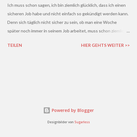
Ich muss schon sagen, ich bin ziemlich glücklich, dass ich einen
sicheren Job habe und nicht einfach so gekündigt werden kann.
Denn sich täglich nicht sicher zu sein, ob man eine Woche
später noch immer in seinem Job arbeitet, muss schon ziemlich
schrecklich sein. Gerade in der freien Wirtschaft und in der
TEILEN
HIER GEHTS WEITER >>
derzeitigen Situation kommt es ja leider gar nicht so wenig vor,
dass einem Arbeitnehmer gekündigt wird und er plötzlich ohne
Job da steht. Und einen neuen Job finden, ist auch nicht gerade
einfacher. Gekündigt - was nun?
Powered by Blogger
Designbilder von
5ugarless