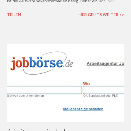
ist die Auswahl bekanntermaßen riesig. Lieber ein Rot- oder
doch lieber ein Weißwein? Trocken, halb-trocken oder doch
TEILEN
HIER GEHTS WEITER >>
lieblich? Du hast die Qual der Wahl :D Wenn du so wie ich kaum
Ahnung von Wein hast, macht es auf jeden Fall Sinn, deinen
Wein bei einem professionellen Weinhändler zu kaufen und dich
dort beraten zu lassen.