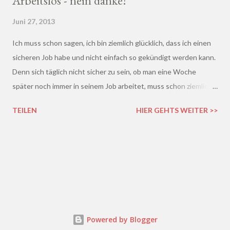
Arbeitslos - nein danke!
Juni 27, 2013
Ich muss schon sagen, ich bin ziemlich glücklich, dass ich einen
sicheren Job habe und nicht einfach so gekündigt werden kann.
Denn sich täglich nicht sicher zu sein, ob man eine Woche
später noch immer in seinem Job arbeitet, muss schon ziemlich
schrecklich sein. Gerade in der freien Wirtschaft und in der
TEILEN
HIER GEHTS WEITER >>
derzeitigen Situation kommt es ja leider gar nicht so wenig vor,
dass einem Arbeitnehmer gekündigt wird und er plötzlich ohne
Job da steht. Und einen neuen Job finden, ist auch nicht gerade
einfacher. Gekündigt - was nun?
Powered by Blogger