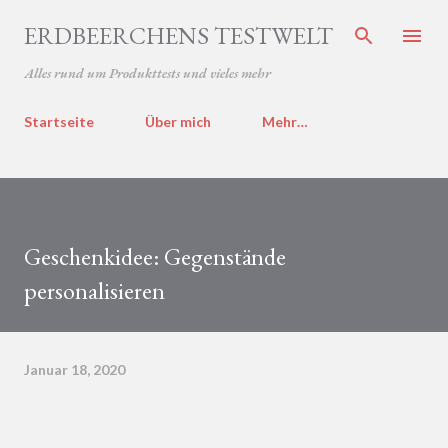
Direkt zum Hauptbereich
ERDBEERCHENS TESTWELT
Alles rund um Produkttests und vieles mehr
Startseite
Über mich
Mehr…
Geschenkidee: Gegenstände
personalisieren
Januar 18, 2020