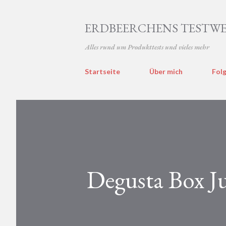
ERDBEERCHENS TESTWE
Alles rund um Produkttests und vieles mehr
Startseite
Über mich
Folg
Degusta Box Ju