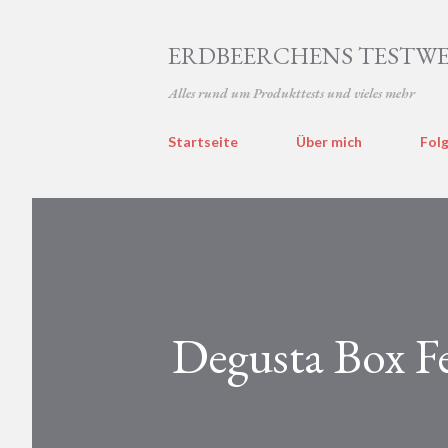
ERDBEERCHENS TESTWE
Alles rund um Produkttests und vieles mehr
Startseite
Über mich
Folg
Degusta Box F