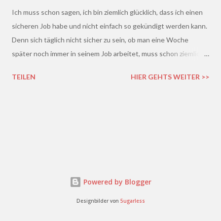
Ich muss schon sagen, ich bin ziemlich glücklich, dass ich einen
sicheren Job habe und nicht einfach so gekündigt werden kann.
Denn sich täglich nicht sicher zu sein, ob man eine Woche
später noch immer in seinem Job arbeitet, muss schon ziemlich
schrecklich sein. Gerade in der freien Wirtschaft und in der
TEILEN
HIER GEHTS WEITER >>
derzeitigen Situation kommt es ja leider gar nicht so wenig vor,
dass einem Arbeitnehmer gekündigt wird und er plötzlich ohne
Job da steht. Und einen neuen Job finden, ist auch nicht gerade
einfacher. Gekündigt - was nun?
Powered by Blogger
Designbilder von
5ugarless