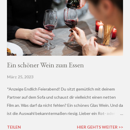
Ein schöner Wein zum Essen
März 25, 2023
*Anzeige Endlich Feierabend! Du sitzt gemütlich mit deinem
Partner auf dem Sofa und schaust dir vielleicht einen netten
Film an. Was darf da nicht fehlen? Ein schönes Glas Wein. Und da
ist die Auswahl bekanntermaßen riesig. Lieber ein Rot- oder
doch lieber ein Weißwein? Trocken, halb-trocken oder doch
TEILEN
HIER GEHTS WEITER >>
lieblich? Du hast die Qual der Wahl :D Wenn du so wie ich kaum