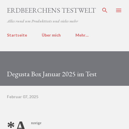
Direkt zum Hauptbereich
ERDBEERCHENS TESTWELT
Alles rund um Produkttests und vieles mehr
Startseite
Über mich
Mehr…
Degusta Box Januar 2025 im Test
Februar 07, 2025
*A
nzeige