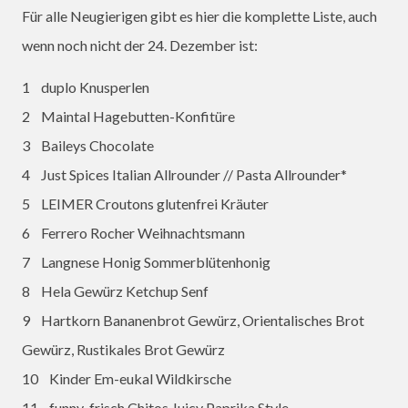
Für alle Neugierigen gibt es hier die komplette Liste, auch
wenn noch nicht der 24. Dezember ist:
1 duplo Knusperlen
2 Maintal Hagebutten-Konfitüre
3 Baileys Chocolate
4 Just Spices Italian Allrounder // Pasta Allrounder*
5 LEIMER Croutons glutenfrei Kräuter
6 Ferrero Rocher Weihnachtsmann
7 Langnese Honig Sommerblütenhonig
8 Hela Gewürz Ketchup Senf
9 Hartkorn Bananenbrot Gewürz, Orientalisches Brot
Gewürz, Rustikales Brot Gewürz
10 Kinder Em-eukal Wildkirsche
11 funny-frisch Chitos Juicy Paprika Style