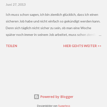
Juni 27, 2013
Ich muss schon sagen, ich bin ziemlich glücklich, dass ich einen
sicheren Job habe und nicht einfach so gekündigt werden kann.
Denn sich täglich nicht sicher zu sein, ob man eine Woche
später noch immer in seinem Job arbeitet, muss schon ziemlich
schrecklich sein. Gerade in der freien Wirtschaft und in der
TEILEN
HIER GEHTS WEITER >>
derzeitigen Situation kommt es ja leider gar nicht so wenig vor,
dass einem Arbeitnehmer gekündigt wird und er plötzlich ohne
Job da steht. Und einen neuen Job finden, ist auch nicht gerade
einfacher. Gekündigt - was nun?
Powered by Blogger
Designbilder von
5ugarless