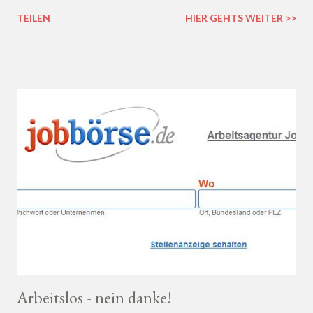
doch lieber ein Weißwein? Trocken, halb-trocken oder doch
TEILEN
HIER GEHTS WEITER >>
lieblich? Du hast die Qual der Wahl :D Wenn du so wie ich kaum
Ahnung von Wein hast, macht es auf jeden Fall Sinn, deinen
Wein bei einem professionellen Weinhändler zu kaufen und dich
dort beraten zu lassen.
Arbeitslos - nein danke!