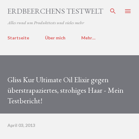
Direkt zum Hauptbereich
ERDBEERCHENS TESTWELT
Alles rund um Produkttests und vieles mehr
Startseite
Über mich
Mehr…
Gliss Kur Ultimate Oil Elixir gegen
überstrapaziertes, strohiges Haar - Mein
Testbericht!
April 03, 2013