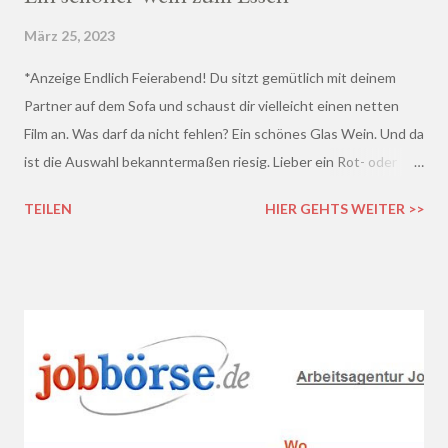
März 25, 2023
*Anzeige Endlich Feierabend! Du sitzt gemütlich mit deinem
Partner auf dem Sofa und schaust dir vielleicht einen netten
Film an. Was darf da nicht fehlen? Ein schönes Glas Wein. Und da
ist die Auswahl bekanntermaßen riesig. Lieber ein Rot- oder
doch lieber ein Weißwein? Trocken, halb-trocken oder doch
TEILEN
HIER GEHTS WEITER >>
lieblich? Du hast die Qual der Wahl :D Wenn du so wie ich kaum
Ahnung von Wein hast, macht es auf jeden Fall Sinn, deinen
Wein bei einem professionellen Weinhändler zu kaufen und dich
dort beraten zu lassen.